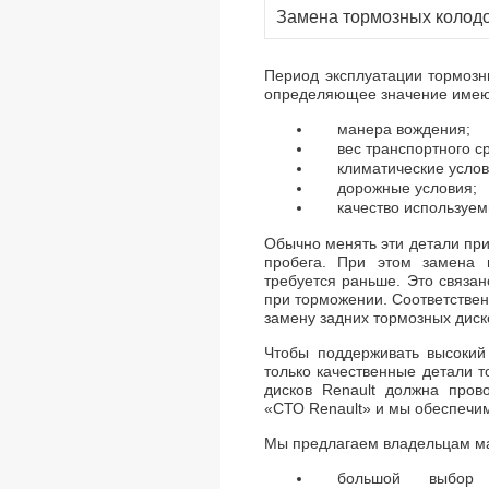
Замена тормозных колод
Период эксплуатации тормозн
определяющее значение имею
манера вождения;
вес транспортного с
климатические услов
дорожные условия;
качество используем
Обычно менять эти детали при
пробега. При этом замена 
требуется раньше. Это связан
при торможении. Соответстве
замену задних тормозных диск
Чтобы поддерживать высокий 
только качественные детали 
дисков Renault должна пров
«СТО Renault» и мы обеспечим
Мы предлагаем владельцам м
большой выбор 