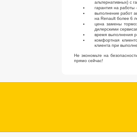
альтернативных) с г
гарантия на работы –
выполнение работ а
на Renault более 6 л
цена замены тормо
дилерскими сервиса
время выполнения ра
комфортная клиентс
клиента при выполне
Не экономьте на безопасност
прямо сейчас!