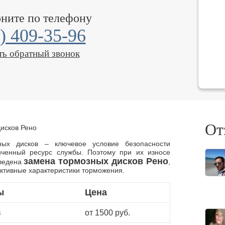
оните по телефону
) 409-35-96
ть обратный звонок
От
исков Рено
ных дисков – ключевое условие безопасности
ченный ресурс службы. Поэтому при их износе
замена тормозных дисков Рено
оведена
,
тивные характеристики торможения.
ы
Цена
в
от 1500 руб.