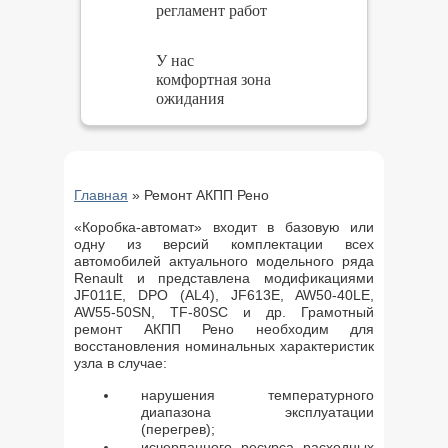
регламент работ
У нас
комфортная зона
ожидания
Главная
»
Ремонт АКПП Рено
«Коробка-автомат» входит в базовую или
одну из версий комплектации всех
автомобилей актуального модельного ряда
Renault и представлена модификациями
JF011E, DPO (AL4), JF613E, AW50-40LE,
AW55-50SN, TF-80SC и др. Грамотный
ремонт АКПП Рено необходим для
восстановления номинальных характеристик
узла в случае:
нарушения температурного
диапазона эксплуатации
(перегрев);
исчерпанного ресурса расходных