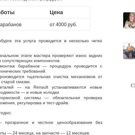
аботы
Цена
барабанов
от 4000 руб.
урге эта услуга проводится в несколько четко
ачальном этапе мастера проверяют износ задних
и сопутствующих компонентов.
емонтаж барабанов — процедура проводится с
ехнических требований.
роизводится тщательная очистка механизмов от
 старой смазки.
С
деталей — на Renault устанавливаются новые
ходимости — и новые колодки.
тормозной системы — обязательная проверка
жения, регулировка и тест-драйв.
годно:
— прозрачное и честное ценообразование без
оты — 24 месяца, на запчасти — 12 месяцев.