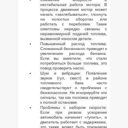
нестабильная работа мотора: В
процессе движения мотор может
начать «захлебываться», глохнуть
на холостых оборотах или
работать с перебоями. Такие
симптомы нередко связаны с
неравномерной подачей топлива,
вызванной износом детали.
Повышенный расход топлива:
Сломанный бензонасос приводит к
увеличению расхода бензина.
Если вы заметили, что стало
потребляться больше топлива, это
повод проверить насос.
Шум и вибрации: Появление
звуков (гул, свист) в районе
топливного бака часто
свидетельствует о проблемах с
бензонасосом. Не игнорируйте эти
сигналы, так как поломка приводит
к полной остановке.
Проблемы с набором скорости:
Если при резком ускорении
автомобиль начинает «тупить», а
двигатель работает с задержками,
это также может быть признаком