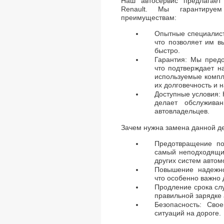
Наш автосервис предлагае
Renault. Мы гарантируе
преимуществам:
Опытные специалист
что позволяет им в
быстро.
Гарантия: Мы предо
что подтверждает н
используемые компл
их долговечность и 
Доступные условия:
делает обслужив
автовладельцев.
Зачем нужна замена данной д
Предотвращение по
самый неподходящий
других систем автом
Повышение надежно
что особенно важно
Продление срока сл
правильной зарядке 
Безопасность: Сво
ситуаций на дороге.