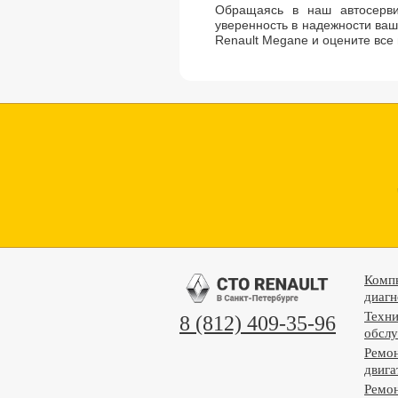
Обращаясь в наш автосерви
уверенность в надежности ваш
Renault Megane и оцените вс
Комп
диагн
Техни
8 (812) 409-35-96
обсл
Ремо
двига
Ремо