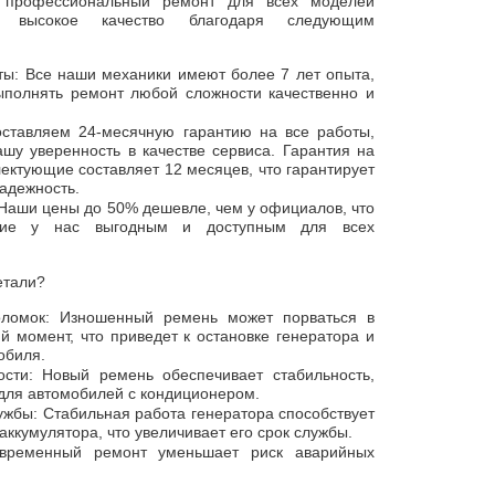
т профессиональный ремонт для всех моделей
м высокое качество благодаря следующим
ы: Все наши механики имеют более 7 лет опыта,
ыполнять ремонт любой сложности качественно и
ставляем 24-месячную гарантию на все работы,
ашу уверенность в качестве сервиса. Гарантия на
ектующие составляет 12 месяцев, что гарантирует
надежность.
 Наши цены до 50% дешевле, чем у официалов, что
ание у нас выгодным и доступным для всех
етали?
ломок: Изношенный ремень может порваться в
 момент, что приведет к остановке генератора и
обиля.
сти: Новый ремень обеспечивает стабильность,
 для автомобилей с кондиционером.
ужбы: Стабильная работа генератора способствует
аккумулятора, что увеличивает его срок службы.
евременный ремонт уменьшает риск аварийных