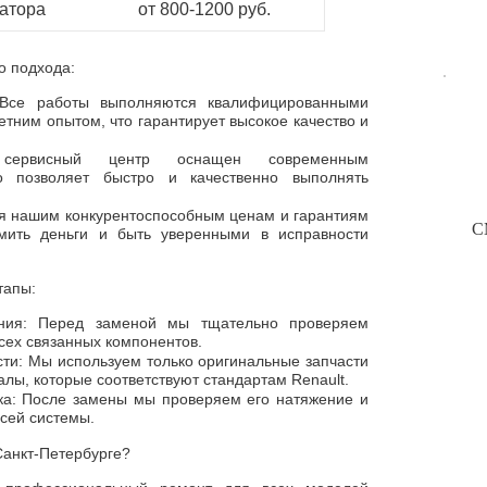
атора
от 800-1200 руб.
о подхода:
 Все работы выполняются квалифицированными
етним опытом, что гарантирует высокое качество и
сервисный центр оснащен современным
о позволяет быстро и качественно выполнять
я нашим конкурентоспособным ценам и гарантиям
С
мить деньги и быть уверенными в исправности
тапы:
яния: Перед заменой мы тщательно проверяем
сех связанных компонентов.
сти: Мы используем только оригинальные запчасти
лы, которые соответствуют стандартам Renault.
ка: После замены мы проверяем его натяжение и
сей системы.
анкт-Петербурге?