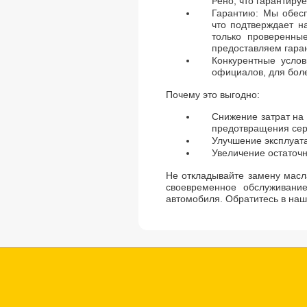
Рено, что гарантируе
Гарантию: Мы обесп
что подтверждает н
только проверенные
предоставляем гара
Конкурентные усло
официалов, для боле
Почему это выгодно:
Снижение затрат на 
предотвращения сер
Улучшение эксплуат
Увеличение остаточ
Не откладывайте замену масл
своевременное обслуживани
автомобиля. Обратитесь в наш