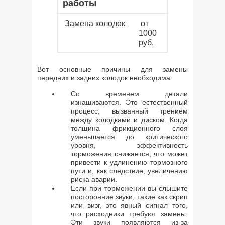
работы
Замена колодок
от
1000
руб.
Вот основные причины для замены
передних и задних колодок необходима:
Со временем детали
изнашиваются. Это естественный
процесс, вызванный трением
между колодками и диском. Когда
толщина фрикционного слоя
уменьшается до критического
уровня, эффективность
торможения снижается, что может
привести к удлинению тормозного
пути и, как следствие, увеличению
риска аварии.
Если при торможении вы слышите
посторонние звуки, такие как скрип
или визг, это явный сигнал того,
что расходники требуют замены.
Эти звуки появляются из-за