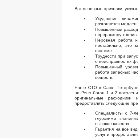
Вот основные признаки, указ
Ухудшение динами
разгоняется медлен
Повышенный расход 
перерасходу топлива
Неровная работа н
нестабильно, это 
системе.
Трудности при запус
о неисправностях фо
Повышенный уровен
работа запасных ча
веществ.
Наше СТО в Санкт-Петербург
на Рено Логан 1 и 2 поколени
оригинальные расходники 
предоставлять следующие пр
Специалисты с 7-л
глубокими знаниям
высокое качество.
Гарантия на все ви
услуг и предоставля