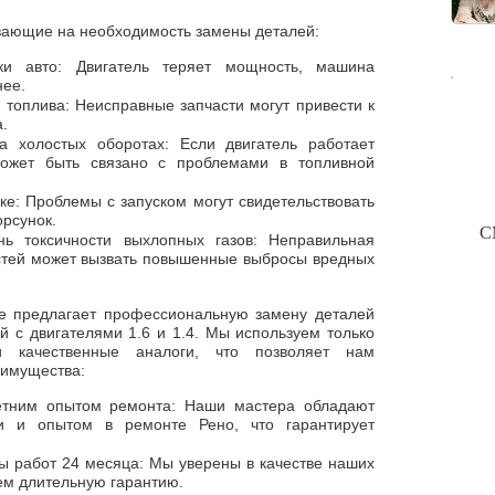
ывающие на необходимость замены деталей:
ки авто: Двигатель теряет мощность, машина
нее.
топлива: Неисправные запчасти могут привести к
.
а холостых оборотах: Если двигатель работает
может быть связано с проблемами в топливной
ке: Проблемы с запуском могут свидетельствовать
рсунок.
С
ь токсичности выхлопных газов: Неправильная
стей может вызвать повышенные выбросы вредных
е предлагает профессиональную замену деталей
й с двигателями 1.6 и 1.4. Мы используем только
и качественные аналоги, что позволяет нам
еимущества:
етним опытом ремонта: Наши мастера обладают
и и опытом в ремонте Рено, что гарантирует
ды работ 24 месяца: Мы уверены в качестве наших
ем длительную гарантию.