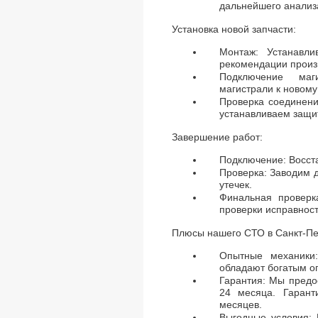
дальнейшего анализ
Установка новой запчасти:
Монтаж: Устанавл
рекомендации произ
Подключение маг
магистрали к новому
Проверка соединени
устанавливаем защит
Завершение работ:
Подключение: Восст
Проверка: Заводим 
утечек.
Финальная проверк
проверки исправност
Плюсы нашего СТО в Санкт-Пе
Опытные механики
обладают богатым о
Гарантия: Мы предо
24 месяца. Гарант
месяцев.
Выгодные условия: