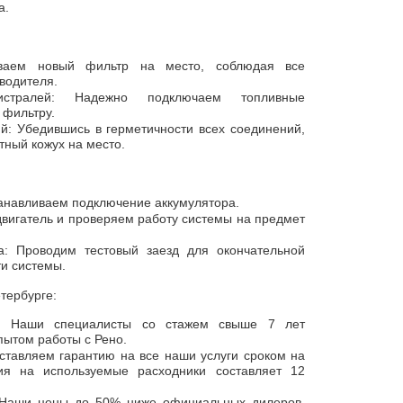
а.
иваем новый фильтр на место, соблюдая все
водителя.
истралей: Надежно подключаем топливные
 фильтру.
й: Убедившись в герметичности всех соединений,
ный кожух на место.
анавливаем подключение аккумулятора.
двигатель и проверяем работу системы на предмет
а: Проводим тестовый заезд для окончательной
и системы.
тербурге:
: Наши специалисты со стажем свыше 7 лет
пытом работы с Рено.
ставляем гарантию на все наши услуги сроком на
ия на используемые расходники составляет 12
 Наши цены до 50% ниже официальных дилеров,