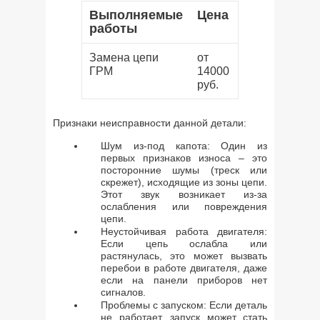
Выполняемые
Цена
работы
Замена цепи
от
ГРМ
14000
руб.
Признаки неисправности данной детали:
Шум из-под капота: Один из
первых признаков износа – это
посторонние шумы (треск или
скрежет), исходящие из зоны цепи.
Этот звук возникает из-за
ослабления или повреждения
цепи.
Неустойчивая работа двигателя:
Если цепь ослабла или
растянулась, это может вызвать
перебои в работе двигателя, даже
если на панели приборов нет
сигналов.
Проблемы с запуском: Если деталь
не работает, запуск может стать