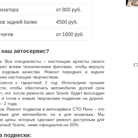
лизатора
от 800 руб.
ов задней балки
4500 руб.
чагов
от 1600 руб.
 наш автосервис?
: Все специалисты – настоящие артисты своего
С
еют всеми техническими финтами, чтобы вернуть
 ходовые качества. Ремонт передних и задних
 них настоящим творчеством.
класса с гарантией 1 год: Используем лучшие
сти, чтобы обеспечить автомобилю долгий срок
т, что после ремонта авто Scenic будет воссоздан
 и готов к новым творческим подвигам на дороге.
— 2 года.
в: Ремонт подвески в автосервисе СТО Рено – это
ствие для автомобиля, но и для кошелька. Мы
е цены, которые сделают ремонт доступным для
nault Scenic, ниже официалов на 50%.
 подвески: