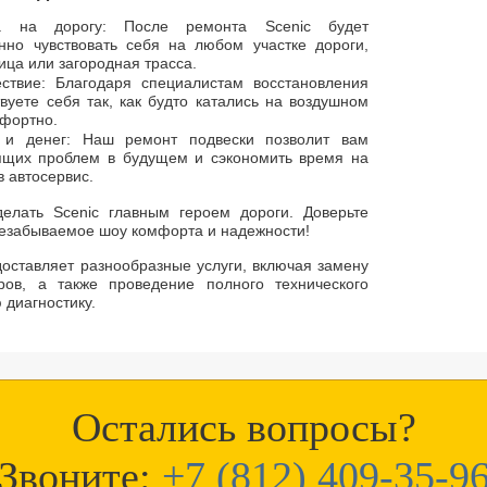
ка на дорогу: После ремонта Scenic будет
нно чувствовать себя на любом участке дороги,
лица или загородная трасса.
ствие: Благодаря специалистам восстановления
вуете себя так, как будто катались на воздушном
мфортно.
 и денег: Наш ремонт подвески позволит вам
ящих проблем в будущем и сэкономить время на
в автосервис.
делать Scenic главным героем дороги. Доверьте
незабываемое шоу комфорта и надежности!
доставляет разнообразные услуги, включая замену
ов, а также проведение полного технического
диагностику.
Остались вопросы?
Звоните:
+7 (812) 409-35-9