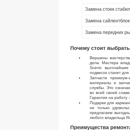
Замена стоек стаби
Замена сайлентблок
Замена передних ры
Почему стоит выбрать
Вершины мастерства
дела. Мастера влад
Scenic высочайшие
подвесок станет для
Запчасти премиум-
материалы и запча
службы. Это означае
во всей своей славе
Гарантия на работу 
Подарки для кармано
не только удоволь
предлагаем выгодны
любого владельца Re
Преимущества ремонта