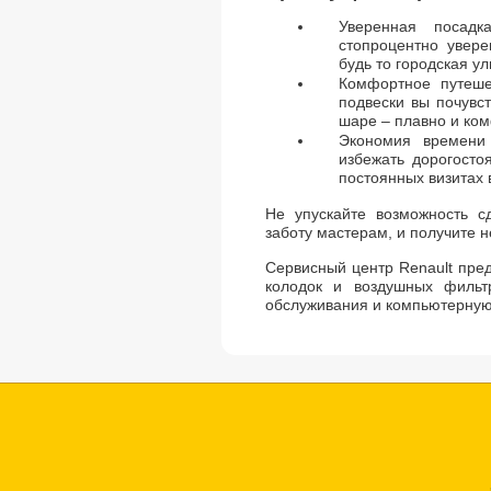
Уверенная посад
стопроцентно увере
будь то городская у
Комфортное путеше
подвески вы почувст
шаре – плавно и ко
Экономия времени
избежать дорогосто
постоянных визитах 
Не упускайте возможность с
заботу мастерам, и получите 
Сервисный центр Renault пре
колодок и воздушных фильтр
обслуживания и компьютерную 