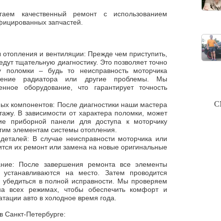
ем качественный ремонт с использованием
фицированных запчастей.
 отопления и вентиляции: Прежде чем приступить,
дут тщательную диагностику. Это позволяет точно
у поломки – будь то неисправность моторчика
орение радиатора или другие проблемы. Мы
енное оборудование, что гарантирует точность
С
ых компонентов: После диагностики наши мастера
тажу. В зависимости от характера поломки, может
тие приборной панели для доступа к моторчику
угим элементам системы отопления.
деталей: В случае неисправности моторчика или
ится их ремонт или замена на новые оригинальные
ание: После завершения ремонта все элементы
 устанавливаются на место. Затем проводится
ы убедиться в полной исправности. Мы проверяем
на всех режимах, чтобы обеспечить комфорт и
атации авто в холодное время года.
 Санкт-Петербурге: