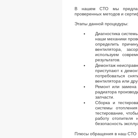
В нашем СТО мы предлага
проверенных методов и серти
Этапы данной процедуры:
Диагностика системы
наши механики прове
определить причин
вентилятора, зас
используем соврем
результатов.
Демонтаж неисправн
приступают к демон
потребоваться сня
вентилятора или др
Ремонт или замена 
радиатора производ
запчасти.
Сборка и тестиров
системы отопления
тестирование, чтоб
работу отопителя 
безопасность эксплу
Плюсы обращения в наш СТО в