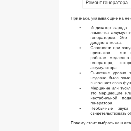
Ремонт генератора
Признаки, указывающие на неи
Индикатор заряда: 
лампочка аккумулят
генератором. Это
диодного моста.
Сложности при запу
признаков — это т
работает медленно 
генератора, кот
аккумулятора.
Снижение уровня з
недавно была замен
выполняет свою фун
Мерцание или тускл
это мерцающие или
нестабильной под
генератора.
Необычные звуки
свидетельствовать о
Почему стоит выбрать наш авт