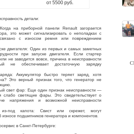
от 5500 руб.
справность детали:
Когда на приборной панели Renault загорается
ора, это может сигнализировать о неполадках с
 связано с износом ремня или повреждением
ске двигателя: Один из первых и самых заметных
рудности при запуске двигателя. Если стартер
или не заводится вовсе, причина в неисправности
С
орый не обеспечивает достаточную зарядку
аряда: Аккумулятор быстро теряет заряд, хотя
а? Это верный признак того, что генератор не
кцию.
ый свет фар: Еще один признак неисправности —
 слабо светящие фары. Это свидетельствует о
аче напряжения и возможной неисправности
 из-под капота: Свист или скрежет, могут
б износе подшипников генератора и компонентов.
осервис в Санкт-Петербурге: