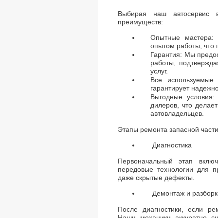
Выбирая наш автосервис в
преимуществ:
Опытные мастера:
опытом работы, что 
Гарантия: Мы предо
работы, подтвержда
услуг.
Все используемые 
гарантирует надежно
Выгодные условия
дилеров, что делае
автовладельцев.
Этапы ремонта запасной части
Диагностика
Первоначальный этап включ
передовые технологии для п
даже скрытые дефекты.
Демонтаж и разборк
После диагностики, если ре
Наши механики аккуратно с