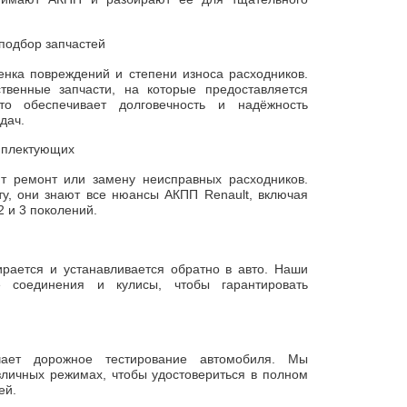
подбор запчастей
енка повреждений и степени износа расходников.
твенные запчасти, на которые предоставляется
то обеспечивает долговечность и надёжность
дач.
мплектующих
 ремонт или замену неисправных расходников.
у, они знают все нюансы АКПП Renault, включая
2 и 3 поколений.
рается и устанавливается обратно в авто. Наши
е соединения и кулисы, чтобы гарантировать
чает дорожное тестирование автомобиля. Мы
личных режимах, чтобы удостовериться в полном
ей.